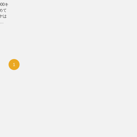
00キ
めて
イヤは
..
1